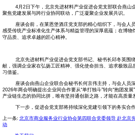
4月2日下午，北京先进材料产业促进会党支部联合燕山
聚焦党建发展与跨行业协同联动，广泛凝聚企业发展共识。
座谈会前，在莱恩堡酒庄党支部的精心组织下，与会人
感受传统产业标准化生产体系与精益管理的深厚底蕴；在博物
守品质、追求卓越的匠心精神。
北京先进材料产业促进会党支部书记、秘书长邱冬英围
献，强调企业家在弘扬工匠精神、强化使命担当、追求极致品
习借鉴。
座谈会由燕山企业联合会秘书长何京伟主持，
与会人员
2026年两会明确提出企业间合作要从“单打独斗”转向“抱团
产业链生态的协同比拼，唯有
坚持通创新之路，才能在高质量
下一步，促进会党支部将持续深化党建引领下的务实合
上一条:
北京市商业服务业行业协会第四联合党委领导 赴北京
动