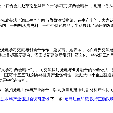
企业联合会共赴莱恩堡酒庄召开“学习贯彻‘两会精神’，党建业务
员先后参观了酒庄生产车间与葡萄酒博物馆。在生产车间，大家
馆内，一幅幅珍贵史料、一件件特色展品，生动展现了酒庄的发
绕党建学习交流与创新合作作主题发言。她表示，此次跨界交流
质上目标高度契合。酒庄以党建创新引领红酒文化，将党建工作
深入学习
“两会精神”，共同
交流探讨党建与业务融合的经验做法，
发展”，国家“十五五”规划亦将提升产业链韧性、鼓励大中小企业
发展中抢占先机。
作，紧扣党建工作与产业融合，以高质量党建推动新材料产业协
先进材料产业促进会调研座谈
下一条:
追寻红色印记 践行正确政